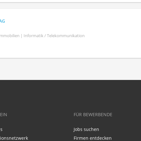
AG
mmobilien | Informatik / Telekommunikation
EIN
FÜR BEWERBENDE
ns
Jobs suchen
tionsnetzwerk
Firmen entdecken