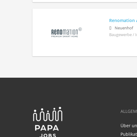
Renomation 
Neuenhof
Baugewerbe / I
ALLGEM
Über u
Publika