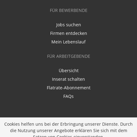
FÜR BEWERBENDE
Jobs suchen
Firmen entdecken
Mein Lebenslauf
FÜR ARBEITGEBENDE
Übersicht
Inserat schalten
Flatrate-Abonnement
FAQs
Cookies helfen uns bei der Erbringung unserer Dienste. Durch
die Nutzung unserer Angebote erklären Sie sich mit dem
Ein Unternehmen der
Diversity Job Group GmbH
|
Setzen von Cookies einverstanden.