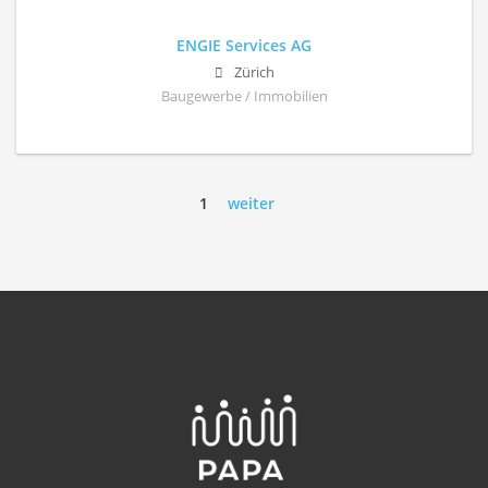
ENGIE Services AG
Zürich
Baugewerbe / Immobilien
1
weiter