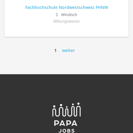
Fachhochschule Nordwestschweiz FHNW
Windisch
Bildungswesen
1
weiter