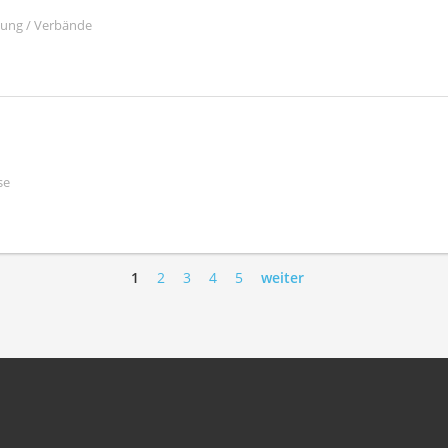
ltung / Verbände
se
1
2
3
4
5
weiter