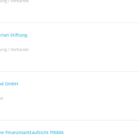
ltung / Verbände
rian Stiftung
ltung / Verbände
and GmbH
se
he Finanzmarktaufsicht FINMA