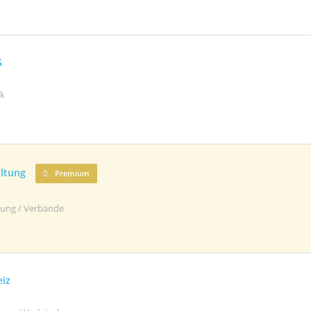
G
ik
ltung
Premium
ltung / Verbände
eiz