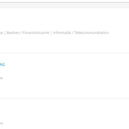
se | Banken / Finanzindustrie | Informatik / Telekommunikation
 AG
se
se