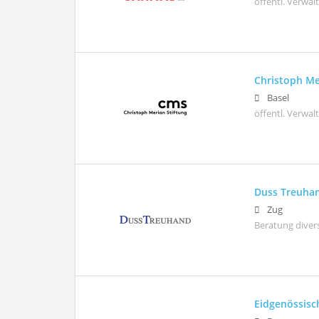
öffentl. Verwa
Christoph Me
Basel
öffentl. Verwa
Duss Treuh
Zug
Beratung diver
Eidgenössisc