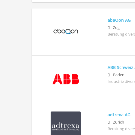
abaQon AG
Zug
Beratung diver
ABB Schweiz
Baden
Industrie diver
adtrexa AG
Zürich
Beratung diver