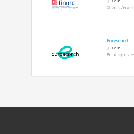
Bern
öffentl. Verwa
Euresearch
Bern
Beratung diver