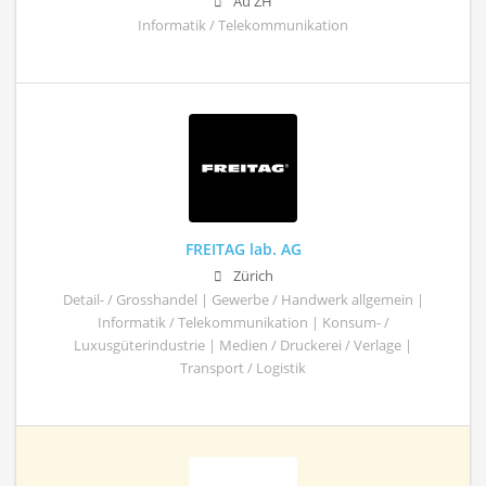
Au ZH
Informatik / Telekommunikation
FREITAG lab. AG
Zürich
Detail- / Grosshandel | Gewerbe / Handwerk allgemein |
Informatik / Telekommunikation | Konsum- /
Luxusgüterindustrie | Medien / Druckerei / Verlage |
Transport / Logistik