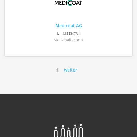
Medicoat AG
Mägenwil
Medzinaltechnik
1
weiter