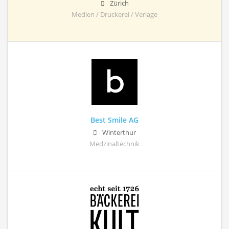
Zürich
Medien / Druckerei / Verlage
Best Smile AG
Winterthur
Medzinaltechnik