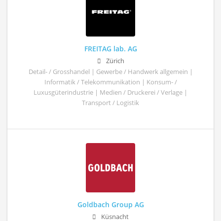
FREITAG lab. AG
Zürich
Detail- / Grosshandel | Gewerbe / Handwerk allgemein |
Informatik / Telekommunikation | Konsum- /
Luxusgüterindustrie | Medien / Druckerei / Verlage |
Transport / Logistik
Goldbach Group AG
Küsnacht