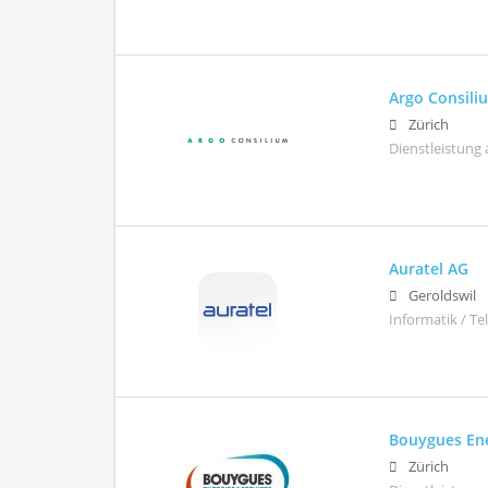
Argo Consili
Zürich
Dienstleistung 
Auratel AG
Geroldswil
Informatik / T
Bouygues Ene
Zürich