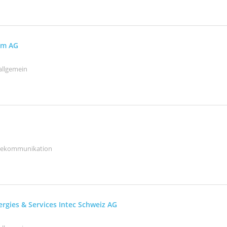
um AG
allgemein
elekommunikation
rgies & Services Intec Schweiz AG