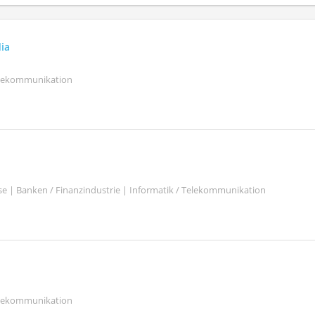
ia
elekommunikation
se | Banken / Finanzindustrie | Informatik / Telekommunikation
elekommunikation