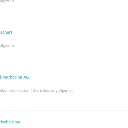
allgemein
rscharf
allgemein
l Marketing AG
elekommunikation | Dienstleistung allgemein
rische Post