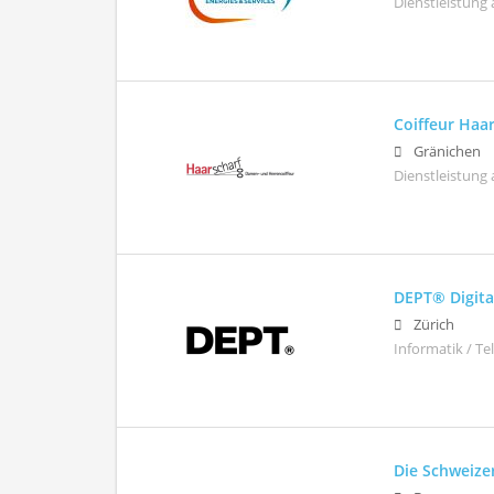
Dienstleistung 
Coiffeur Haa
Gränichen
Dienstleistung 
DEPT® Digita
Zürich
Informatik / T
Die Schweize