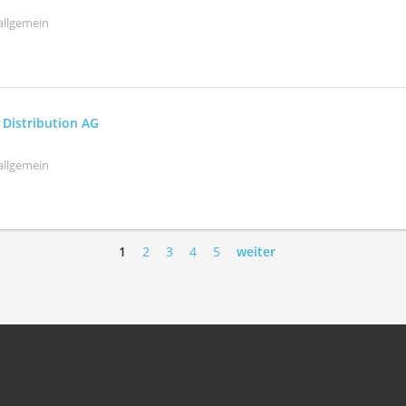
allgemein
 Distribution AG
allgemein
1
2
3
4
5
weiter