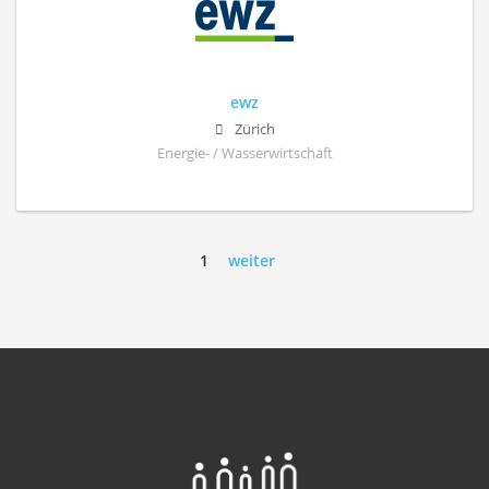
ewz
Zürich
Energie- / Wasserwirtschaft
1
weiter