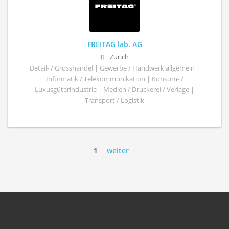
FREITAG lab. AG
Zürich
Detail- / Grosshandel | Gewerbe / Handwerk allgemein |
Informatik / Telekommunikation | Konsum- /
Luxusgüterindustrie | Medien / Druckerei / Verlage |
Transport / Logistik
1
weiter