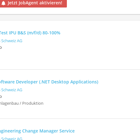
Jetzt JobAgent aktivieren!
Test IPU B&S (m/f/d) 80-100%
 Schweiz AG
o
oftware Developer (.NET Desktop Applications)
 Schweiz AG
o
nlagenbau / Produktion
Engineering Change Manager Service
 Schweiz AG