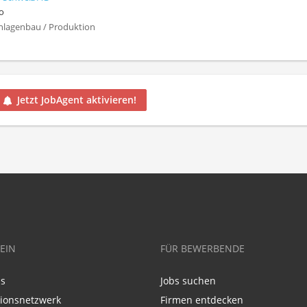
o
nlagenbau / Produktion
Jetzt JobAgent aktivieren!
EIN
FÜR BEWERBENDE
ns
Jobs suchen
tionsnetzwerk
Firmen entdecken