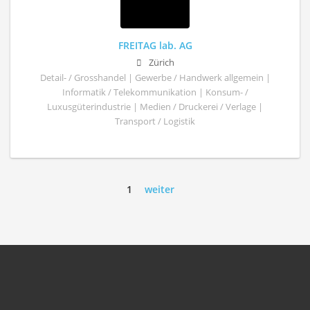
FREITAG lab. AG
Zürich
Detail- / Grosshandel | Gewerbe / Handwerk allgemein |
Informatik / Telekommunikation | Konsum- /
Luxusgüterindustrie | Medien / Druckerei / Verlage |
Transport / Logistik
1
weiter