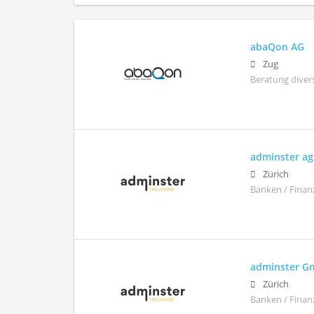
abaQon AG
Zug
Beratung diver
adminster ag
Zürich
Banken / Finan
adminster 
Zürich
Banken / Finan