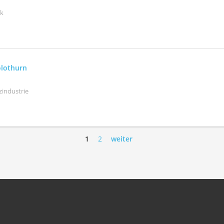
ik
olothurn
zindustrie
1
2
weiter