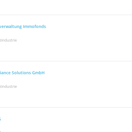
sverwaltung Immofonds
zindustrie
liance Solutions GmbH
zindustrie
G