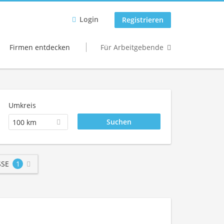
Login
Registrieren
Firmen entdecken
Für Arbeitgebende
Umkreis
100 km
SE
1
n