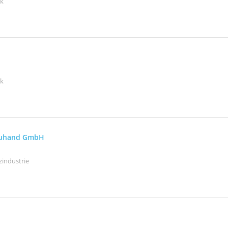
ik
ik
reuhand GmbH
zindustrie