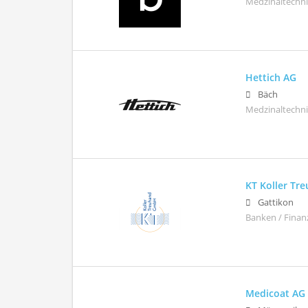
Medzinaltechn
Hettich AG
Bäch
Medzinaltechn
KT Koller T
Gattikon
Banken / Finan
Medicoat AG