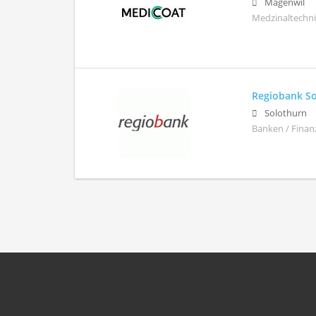
Mägenwil
Medzinaltechn
Regiobank S
Solothurn
Banken / Finan