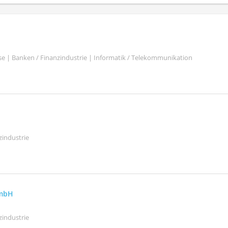
se | Banken / Finanzindustrie | Informatik / Telekommunikation
zindustrie
GmbH
zindustrie