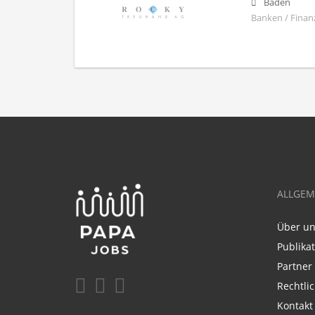
Baden
Banken / Finan
ALLGEM
Über u
Publika
Partner
Rechtli
Kontakt