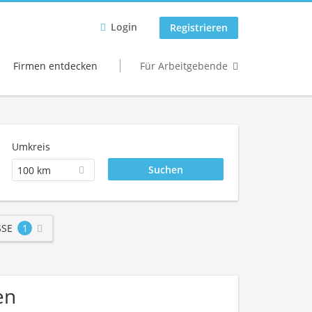
Login
Registrieren
Firmen entdecken
Für Arbeitgebende
Umkreis
100 km
SE
1
en