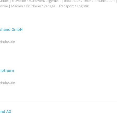
shandel | Gewerbe / Handwerk allgemein | Informatik / Telekommunikation 
trie | Medien / Druckerei / Verlage | Transport / Logistik
reuhand GmbH
zindustrie
olothurn
zindustrie
and AG