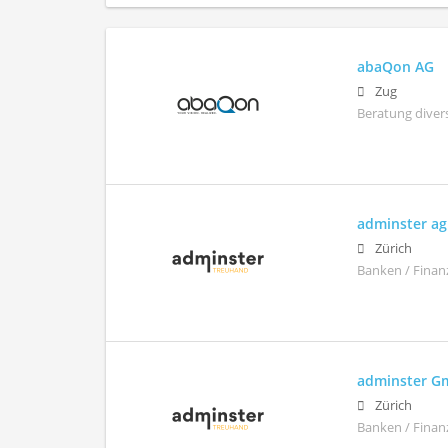
abaQon AG
Zug
Beratung diver
adminster ag
Zürich
Banken / Finan
adminster 
Zürich
Banken / Finan