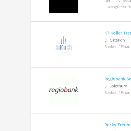
Detail- / Gros
Luxusgüterindus
KT Koller T
Gattikon
Banken / Finan
Regiobank S
Solothurn
Banken / Finan
Rocky Treuh