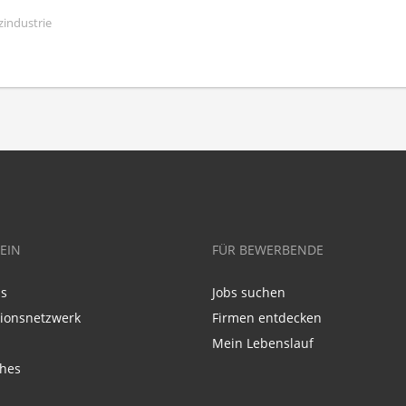
zindustrie
EIN
FÜR BEWERBENDE
ns
Jobs suchen
tionsnetzwerk
Firmen entdecken
Mein Lebenslauf
ches