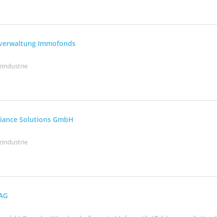
sverwaltung Immofonds
zindustrie
liance Solutions GmbH
zindustrie
 AG