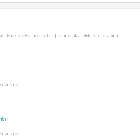
se | Banken / Finanzindustrie | Informatik / Telekommunikation
zindustrie
GmbH
zindustrie