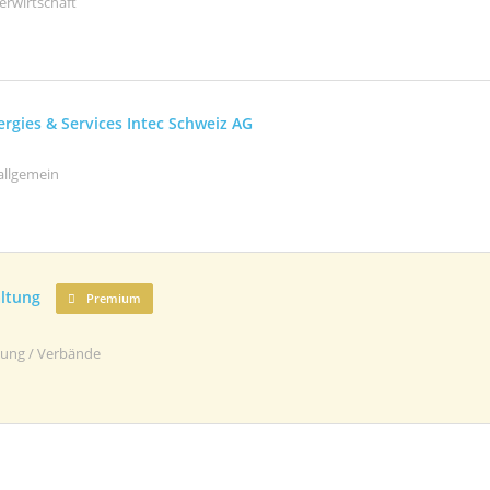
erwirtschaft
rgies & Services Intec Schweiz AG
allgemein
ltung
Premium
ltung / Verbände