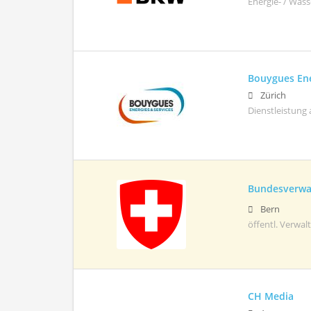
Energie- / Wass
Bouygues Ene
Zürich
Dienstleistung 
Bundesverwa
Bern
öffentl. Verwa
CH Media