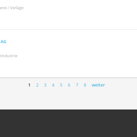
rei / Verlage
e AG
zindustrie
1
2
3
4
5
6
7
8
weiter