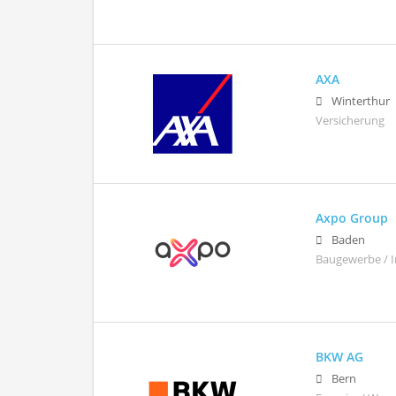
AXA
Winterthur
Versicherung
Axpo Group
Baden
Baugewerbe / I
BKW AG
Bern