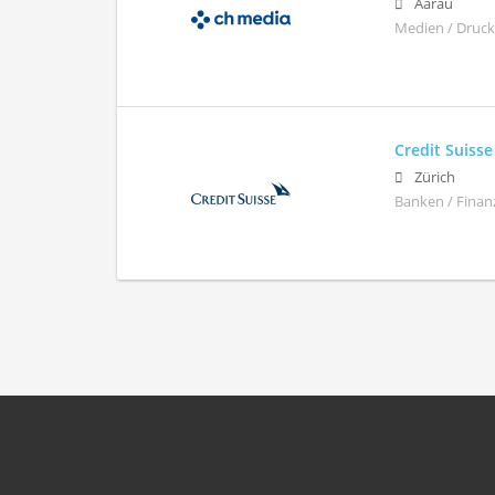
Aarau
Medien / Drucke
Credit Suiss
Zürich
Banken / Finan