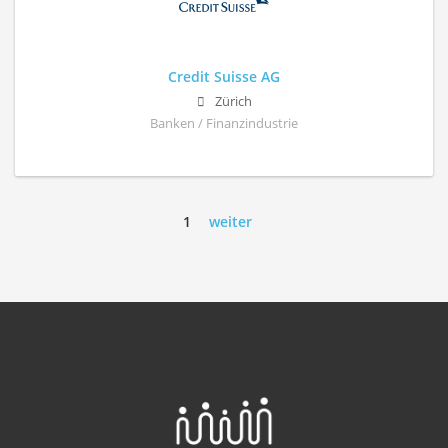
Credit Suisse AG
Zürich
Banken / Finanzindustrie
1
weiter