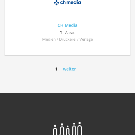
CH Media
Aarau
Medien / Druckerei / Verlage
1
weiter