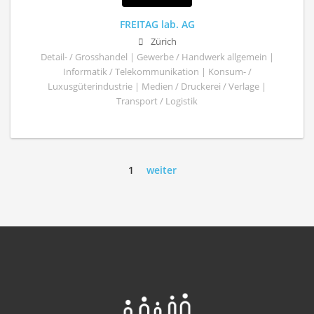
FREITAG lab. AG
Zürich
Detail- / Grosshandel | Gewerbe / Handwerk allgemein |
Informatik / Telekommunikation | Konsum- /
Luxusgüterindustrie | Medien / Druckerei / Verlage |
Transport / Logistik
1
weiter