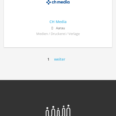
CH Media
Aarau
Medien / Druckerei / Verlage
1
weiter